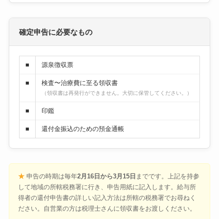
確定申告に必要なもの
■
源泉徴収票
■
検査〜治療費に至る領収書
（領収書は再発行ができません。大切に保管してください。）
■
印鑑
■
還付金振込のための預金通帳
★
申告の時期は毎年
2月16日から3月15日
までです。上記を持参
して地域の所轄税務署に行き、申告用紙に記入します。給与所
得者の還付申告書の詳しい記入方法は所轄の税務署でお尋ねく
ださい。自営業の方は税理士さんに領収書をお渡しください。