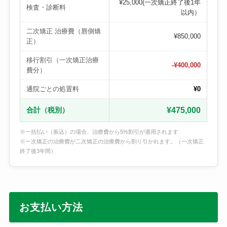
¥25,000(一次矯正終了後1年
検査・診断料
以内）
二次矯正 治療費（唇側矯
¥850,000
正）
移行割引（一次矯正治療
-¥400,000
費分）
通院ごとの処置料
¥0
合計（税別）
¥475,000
※一括払い（振込）の場合、治療費から5%割引が適用されます
※一次矯正の治療費が二次矯正の治療費から割り引かれます。（一次矯正
終了後3年間）
お支払い方法