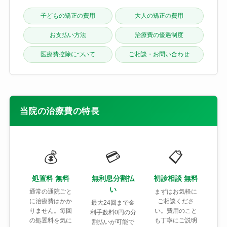
子どもの矯正の費用
大人の矯正の費用
お支払い方法
治療費の優遇制度
医療費控除について
ご相談・お問い合わせ
当院の治療費の特長
💰
💳
📋
処置料 無料
無利息分割払
初診相談 無料
い
通常の通院ごと
まずはお気軽に
に治療費はかか
ご相談くださ
最大24回まで金
りません。毎回
い。費用のこと
利手数料0円の分
の処置料を気に
も丁寧にご説明
割払いが可能で