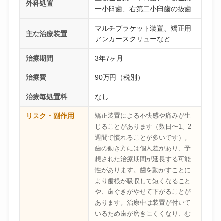
外科処置
一小臼歯、右第二小臼歯の抜歯
マルチブラケット装置、矯正用
主な治療装置
アンカースクリューなど
治療期間
3年7ヶ月
治療費
90万円（税別）
治療毎処置料
なし
リスク・副作用
矯正装置による不快感や痛みが生
じることがあります（数日〜1、2
週間で慣れることが多いです）。
歯の動き方には個人差があり、予
想された治療期間が延長する可能
性があります。歯を動かすことに
より歯根が吸収して短くなること
や、歯ぐきがやせて下がることが
あります。治療中は装置が付いて
いるため歯が磨きにくくなり、む