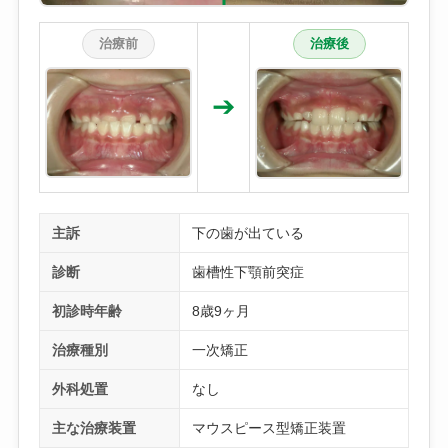
治療前
治療後
➔
主訴
下の歯が出ている
診断
歯槽性下顎前突症
初診時年齢
8歳9ヶ月
治療種別
一次矯正
外科処置
なし
主な治療装置
マウスピース型矯正装置