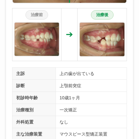
治療前
治療後
➔
主訴
上の歯が出ている
診断
上顎前突症
初診時年齢
10歳1ヶ月
治療種別
一次矯正
外科処置
なし
主な治療装置
マウスピース型矯正装置