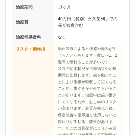
治療期間
11ヶ月
40万円（税別）永久歯列までの
治療費
長期観察含む
治療毎処置料
なし
リスク・副作用
矯正装置による不快感や痛みが生
じることがあります（数日〜1、2
週間で慣れることが多いです）。
装置の使用状況が治療結果や治療
期間に影響します。歯を動かすこ
とにより歯根が吸収して短くなる
ことや、歯ぐきがやせて下がるこ
とがあります。治療中は歯が磨き
にくくなるため、むし歯のリスク
が高まります。装置が外れた後、
保定装置を指示通り使用しないと
後戻りが生じる可能性がありま
す。あごの成長発育によりかみ合
わせや歯並びが変化する可能性が