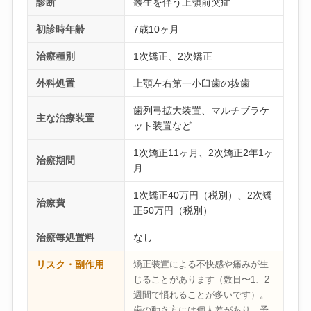
診断
叢生を伴う上顎前突症
初診時年齢
7歳10ヶ月
治療種別
1次矯正、2次矯正
外科処置
上顎左右第一小臼歯の抜歯
歯列弓拡大装置、マルチブラケ
主な治療装置
ット装置など
1次矯正11ヶ月、2次矯正2年1ヶ
治療期間
月
1次矯正40万円（税別）、2次矯
治療費
正50万円（税別）
治療毎処置料
なし
リスク・副作用
矯正装置による不快感や痛みが生
じることがあります（数日〜1、2
週間で慣れることが多いです）。
歯の動き方には個人差があり、予