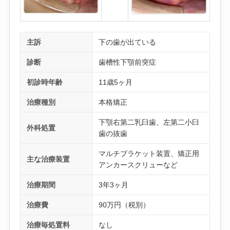
主訴
下の歯が出ている
診断
歯槽性下顎前突症
初診時年齢
11歳5ヶ月
治療種別
本格矯正
下顎右第二乳臼歯、左第二小臼
外科処置
歯の抜歯
マルチブラケット装置、矯正用
主な治療装置
アンカースクリューなど
治療期間
3年3ヶ月
治療費
90万円（税別）
治療毎処置料
なし