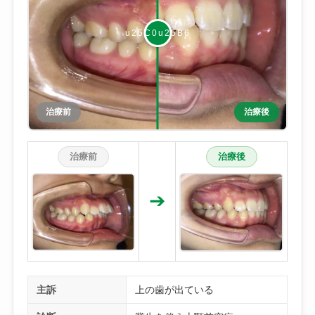
治療前
治療後
治療前
治療後
➔
主訴
上の歯が出ている