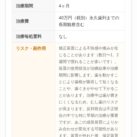
治療期間
4ヶ月
40万円（税別）永久歯列までの
治療費
長期観察含む
治療毎処置料
なし
リスク・副作用
矯正装置による不快感や痛みが生
じることがあります（数日〜1、2
週間で慣れることが多いです）。
装置の使用状況が治療結果や治療
期間に影響します。歯を動かすこ
とにより歯根が吸収して短くなる
ことや、歯ぐきがやせて下がるこ
とがあります。治療中は歯が磨き
にくくなるため、むし歯のリスク
が高まります。反対咬合は不正咬
合の中でも特に早期の治療が重要
ですが、あごの成長発育によりか
み合わせが変化する可能性があり
ます。装置が外れた後、保定装置