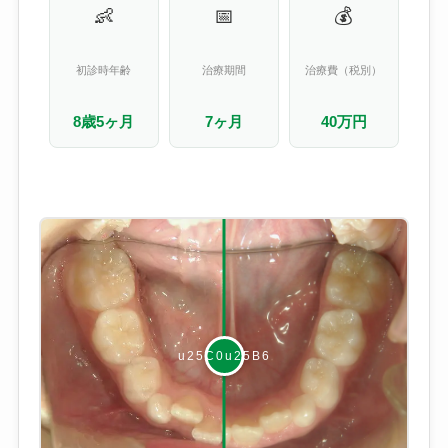
👶
📅
💰
初診時年齢
治療期間
治療費（税別）
8歳5ヶ月
7ヶ月
40万円