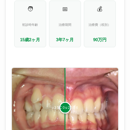
🧑
📅
💰
初診時年齢
治療期間
治療費（税別）
15歳2ヶ月
3年7ヶ月
90万円