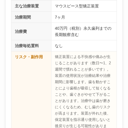
主な治療装置
マウスピース型矯正装置
治療期間
7ヶ月
40万円（税別）永久歯列までの
治療費
長期観察含む
治療毎処置料
なし
リスク・副作用
矯正装置による不快感や痛みが生
じることがあります（数日〜1、2
週間で慣れることが多いです）。
装置の使用状況が治療結果や治療
期間に影響します。歯を動かすこ
とにより歯根が吸収して短くなる
ことや、歯ぐきがやせて下がるこ
とがあります。治療中は歯が磨き
にくくなるため、むし歯のリスク
が高まります。装置が外れた後、
保定装置を指示通り使用しないと
後戻りが生じる可能性がありま