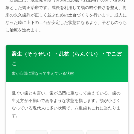
一次矯正は、成長発育期（おおむね6歳〜12歳頃）のお子様を対
象とした矯正治療です。成長を利用して顎の幅や長さを整え、将
来の永久歯列が正しく並ぶための土台づくりを行います。成人に
なった時に上下の土台が安定した状態になるよう、子どものうち
に治療を進めます。
叢生（そうせい）・乱杭（らんぐい）・でこぼ
こ
歯が凸凹に重なって生えている状態
乱ぐい歯とも言い、歯が凸凹に重なって生えている、歯の
生え方が不揃いであるような状態を指します。顎が小さく
なっている現代人に多い状態で、八重歯もこれに当たりま
す。