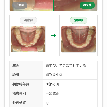
治療前
治療後
治療前
治療後
➔
主訴
歯並びがでこぼこしている
診断
歯列叢生症
初診時年齢
8歳5ヶ月
治療種別
一次矯正
外科処置
なし