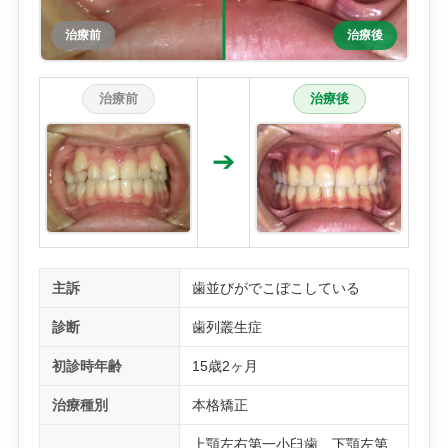
治療前
治療後
治療前
治療後
➔
主訴
歯並びがでこぼこしている
診断
歯列叢生症
初診時年齢
15歳2ヶ月
治療種別
本格矯正
上顎左右第一小臼歯、下顎左第