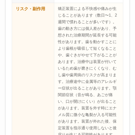
リスク・副作用
矯正装置による不快感や痛みが生
じることがあります（数日〜1、2
週間で慣れることが多いです）。
歯の動き方には個人差があり、予
想された治療期間が延長する可能
性があります。歯を動かすことに
より歯根が吸収して短くなること
や、歯ぐきがやせて下がることが
あります。治療中は装置が付いて
いるため歯が磨きにくくなり、む
し歯や歯周病のリスクが高まりま
す。治療途中に金属等のアレルギ
ー症状が出ることがあります。顎
関節症状（音が鳴る、あごが痛
い、口が開けにくい）が出ること
があります。装置を外す時にエナ
メル質に微小な亀裂が入る可能性
があります。装置が外れた後、保
定装置を指示通り使用しないと後
戻りが生じる可能性があります。